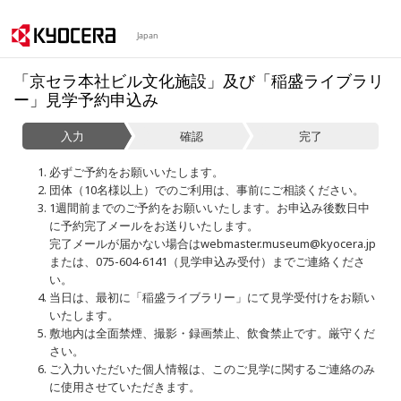
Japan
「京セラ本社ビル文化施設」及び「稲盛ライブラリ
ー」見学予約申込み
入力
確認
完了
必ずご予約をお願いいたします。
団体（10名様以上）でのご利用は、事前にご相談ください。
1週間前までのご予約をお願いいたします。お申込み後数日中
に予約完了メールをお送りいたします。
完了メールが届かない場合はwebmaster.museum@kyocera.jp
または、075-604-6141（見学申込み受付）までご連絡くださ
い。
当日は、最初に「稲盛ライブラリー」にて見学受付けをお願い
いたします。
敷地内は全面禁煙、撮影・録画禁止、飲食禁止です。厳守くだ
さい。
ご入力いただいた個人情報は、このご見学に関するご連絡のみ
に使用させていただきます。